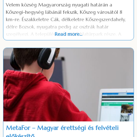
Velem község Magyarország nyugati határán a
Kőszegi-hegység lábánál fekszik, Kőszeg városától 8
km-re. Északkeletre Cák, délkeletre Kőszegszerdahely,
délre Bozsok, nyugatra pedig az osztrák határ
szegélyezi. A település az Írottkő Natúrpark része. A
Read more...
szálláshelyen: Ingyenes parkolás Ingyenes wifi Szép
kártya elfogadás (OTP, MKB, K&H) Grill és bogrács az
udvaron
MetaFor – Magyar érettségi és felvételi
előkészítő