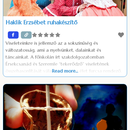
Haklik Erzsébet ruhakészítő
Viseleteinkre is jellemző az a sokszínűség és
változatosság, ami a nyelvünket, dalainkat és
táncainkat. A főiskolán írt szakdolgozatomban
Érsekcsanád és Szeremle “tekerődző” viseletének
összehasonlítását választottam. Az élet furcsa rendező,
Read more...
mert a vállalkozásomban jelenleg én is azon vagyok,
hogy a viseletek ne szériában készüljenek, hanem
megmaradjanak a régi kézműves termékeknek.
Folyamatosan képzem és kipróbálom magam. Szeretem
a kihívásokat. Rajzolás és festés