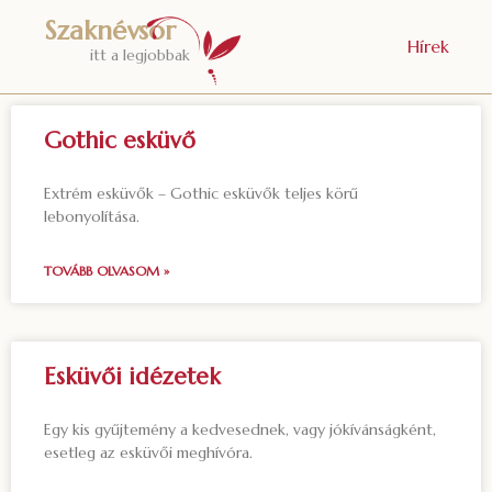
Szaknévsor
Hírek
itt a legjobbak
Gothic esküvő
Extrém esküvők – Gothic esküvők teljes körű
lebonyolítása.
TOVÁBB OLVASOM »
Esküvői idézetek
Egy kis gyűjtemény a kedvesednek, vagy jókívánságként,
esetleg az esküvői meghívóra.