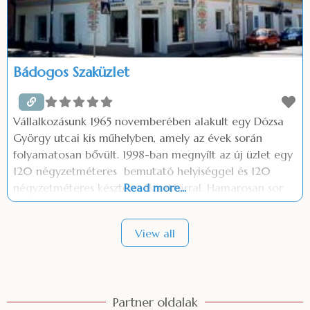
Bádogos Szaküzlet
Vállalkozásunk 1965 novemberében alakult egy Dózsa
György utcai kis műhelyben, amely az évek során
folyamatosan bővült. 1998-ban megnyílt az új üzlet egy
120 négyzetméteres bemutató helyiséggel és 120
négyzetméteres késztermék raktárral. Hamarosan sor
Read more...
került a műhely korszerűsítésére. Itt a hagyományos
bádogos termékek előállítása mellett, a különféle
View all
egyedi megrendelések készítése történik. Üzletünkben
csak kiváló minőségű termékeket forgalmazunk.
Vonatkozik ez a hagyományos
Partner oldalak