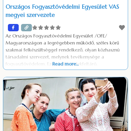
Országos Fogyasztóvédelmi Egyesület VAS
megyei szervezete
Az Országos Fogyasztóvédelmi Egyesület /OFE/
Magyarországon a legrégebben működő, széles körű
szakmai felkészültséggel rendelkező, olyan közhasznú
társadalmi szervezet, melynek tevékenysége a
fogyasztóvédelem. Ezen belül érdekfeltáró,
Read more...
érdekképviseleti, érdekvédelmi, fogyasztói tájékoztatási
tevékenységet végez. Az OFE Vas megyében működő
helyi szervezete az Országos Fogyasztóvédelmi
Egyesület Vas megyei Szervezete, (OFEVAS) amely 2013.
november 1 -től önálló jogi személyként tevékenykedik.
Kiemelt céljai között szerepel a