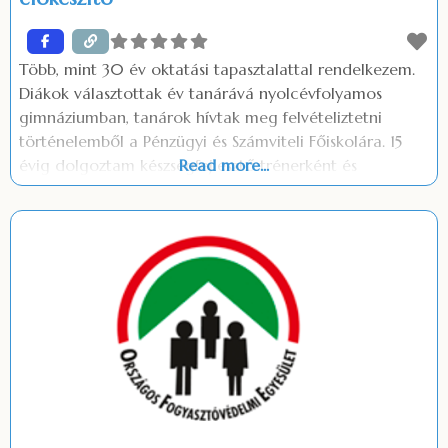
Több, mint 30 év oktatási tapasztalattal rendelkezem.
Diákok választottak év tanárává nyolcévfolyamos
gimnáziumban, tanárok hívtak meg felvételiztetni
történelemből a Pénzügyi és Számviteli Főiskolára. 15
évig dolgoztam készségfejlesztő trénerként és
Read more...
coachként, így mind a csoportok vezetésében, mind a
páros munkában a közoktatásban szokatlan
tapasztalatra tettem szert. Versíró emberként az
irodalommal a magyartanárok között is különösen
bensőséges viszonyt ápolok, így tapasztalatból tudom,