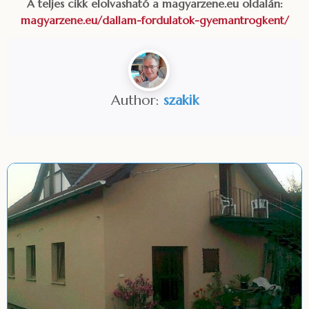
A teljes cikk elolvasható a magyarzene.eu oldalán:
magyarzene.eu/dallam-fordulatok-gyemantrogkent/
Author:
szakik