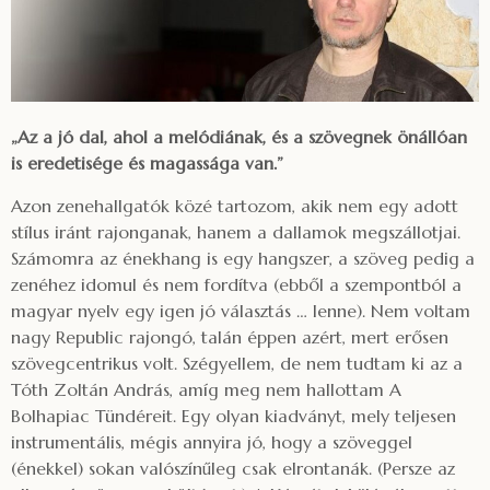
„Az a jó dal, ahol a melódiának, és a szövegnek önállóan
is eredetisége és magassága van.”
Azon zenehallgatók közé tartozom, akik nem egy adott
stílus iránt rajonganak, hanem a dallamok megszállotjai.
Számomra az énekhang is egy hangszer, a szöveg pedig a
zenéhez idomul és nem fordítva (ebből a szempontból a
magyar nyelv egy igen jó választás … lenne). Nem voltam
nagy Republic rajongó, talán éppen azért, mert erősen
szövegcentrikus volt. Szégyellem, de nem tudtam ki az a
Tóth Zoltán András, amíg meg nem hallottam A
Bolhapiac Tündéreit. Egy olyan kiadványt, mely teljesen
instrumentális, mégis annyira jó, hogy a szöveggel
(énekkel) sokan valószínűleg csak elrontanák. (Persze az