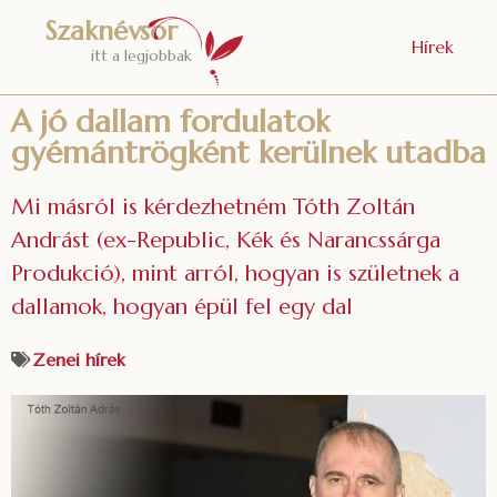
Szaknévsor
Hírek
itt a legjobbak
A jó dallam fordulatok
gyémántrögként kerülnek utadba
Mi másról is kérdezhetném Tóth Zoltán
Andrást (ex-Republic, Kék és Narancssárga
Produkció), mint arról, hogyan is születnek a
dallamok, hogyan épül fel egy dal
Zenei hírek