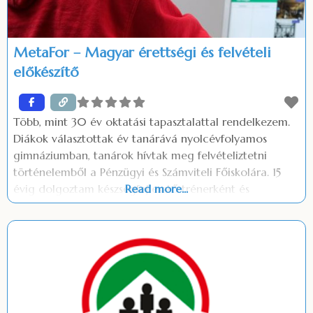
MetaFor – Magyar érettségi és felvételi
előkészítő
Több, mint 30 év oktatási tapasztalattal rendelkezem.
Diákok választottak év tanárává nyolcévfolyamos
gimnáziumban, tanárok hívtak meg felvételiztetni
történelemből a Pénzügyi és Számviteli Főiskolára. 15
évig dolgoztam készségfejlesztő trénerként és
Read more...
coachként, így mind a csoportok vezetésében, mind a
páros munkában a közoktatásban szokatlan
tapasztalatra tettem szert. Versíró emberként az
irodalommal a magyartanárok között is különösen
bensőséges viszonyt ápolok, így tapasztalatból tudom,