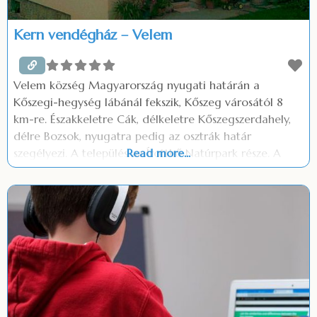
Kern vendégház – Velem
Velem község Magyarország nyugati határán a
Kőszegi-hegység lábánál fekszik, Kőszeg városától 8
km-re. Északkeletre Cák, délkeletre Kőszegszerdahely,
délre Bozsok, nyugatra pedig az osztrák határ
szegélyezi. A település az Írottkő Natúrpark része. A
Read more...
szálláshelyen: Ingyenes parkolás Ingyenes wifi Szép
kártya elfogadás (OTP, MKB, K&H) Grill és bogrács az
udvaron