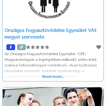
Országos Fogyasztóvédelmi Egyesület VAS
megyei szervezete
Az Országos Fogyasztóvédelmi Egyesület /OFE/
Magyarországon a legrégebben működő, széles körű
szakmai felkészültséggel rendelkező, olyan közhasznú
társadalmi szervezet, melynek tevékenysége a
fogyasztóvédelem. Ezen belül érdekfeltáró,
Read more...
érdekképviseleti, érdekvédelmi, fogyasztói tájékoztatási
tevékenységet végez. Az OFE Vas megyében működő
helyi szervezete az Országos Fogyasztóvédelmi
Egyesület Vas megyei Szervezete, (OFEVAS) amely 2013.
november 1 -től önálló jogi személyként tevékenykedik.