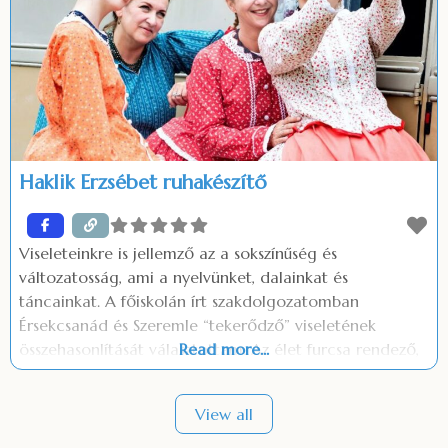
Kiemelt céljai között szerepel a
Haklik Erzsébet ruhakészítő
Viseleteinkre is jellemző az a sokszínűség és
változatosság, ami a nyelvünket, dalainkat és
táncainkat. A főiskolán írt szakdolgozatomban
Érsekcsanád és Szeremle “tekerődző” viseletének
összehasonlítását választottam. Az élet furcsa rendező,
Read more...
mert a vállalkozásomban jelenleg én is azon vagyok,
hogy a viseletek ne szériában készüljenek, hanem
View all
megmaradjanak a régi kézműves termékeknek.
Folyamatosan képzem és kipróbálom magam. Szeretem