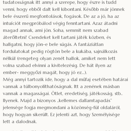
tudatosságnak itt annyi a szerepe, hogy észre is tudd
venni, hogy ebből dalt kell kibontani. Később már jönnek
bele ésszerű megfontolások, fogások. De az a jó, ha az
intuíciót megpróbálod végig fenntartani. Azaz átadni
magad annak, ami jön. Soha, semmit nem szabad
áterőltetni! Csendeket kell tartani játék közben, és
hallgatni, hogy jön-e bele súgás. A fantáziátlan
fordulatokat pedig rögtön bele a kukába, sajnálkozás
nélkül (rengeteg olyan zenét hallok, amiket nem lett
volna szabad elvinni a kivitelezésig. De hát ilyen az
ember- meggyőzi magát, hogy jó ez…).
Még annyi tartozik ide, hogy a dal műfaj esetében határai
vannak a túlbonyolíthatóságnak. Itt a zenének másban
vannak a magasságai. Ötlet, eredetiség, játékosság, stb..
Ilyenek. Majd a bizonyos „kellemes dallamtapadás”
jelensége fogja megmondani a közönség-fül oldaláról,
hogy hogyan sikerült. Ez jelenti azt, hogy Személyisége
lett a dalodnak.