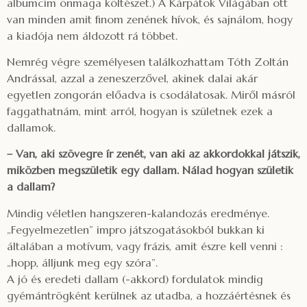
albumcím önmaga költészet.) A Kárpátok Világában ott
van minden amit finom zenének hívok, és sajnálom, hogy
a kiadója nem áldozott rá többet.
Nemrég végre személyesen találkozhattam Tóth Zoltán
Andrással, azzal a zeneszerzővel, akinek dalai akár
egyetlen zongorán előadva is csodálatosak. Miről másról
faggathatnám, mint arról, hogyan is születnek ezek a
dallamok.
– Van, aki szövegre ír zenét, van aki az akkordokkal játszik,
miközben megszületik egy dallam. Nálad hogyan születik
a dallam?
Mindig véletlen hangszeren-kalandozás eredménye.
„Fegyelmezetlen” impro játszogatásokból bukkan ki
általában a motívum, vagy frázis, amit észre kell venni :
„hopp, álljunk meg egy szóra”.
A jó és eredeti dallam (-akkord) fordulatok mindig
gyémántrögként kerülnek az utadba, a hozzáértésnek és