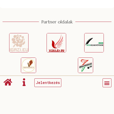
l
*
Partner oldalak
Jelentkezés