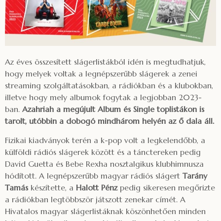
Az éves összesített slágerlistákból idén is megtudhatjuk,
hogy melyek voltak a legnépszerűbb slágerek a zenei
streaming szolgáltatásokban, a rádiókban és a klubokban,
illetve hogy mely albumok fogytak a legjobban 2023-
ban.
Azahriah a megújult Album és Single toplistákon is
tarolt, utóbbin a dobogó mindhárom helyén az ő dala áll.
Fizikai kiadványok terén a k-pop volt a legkelendőbb, a
külföldi rádiós slágerek között és a tánctereken pedig
David Guetta és Bebe Rexha nosztalgikus klubhimnusza
hódított. A legnépszerűbb magyar rádiós slágert
Tarány
Tamás
készítette, a
Halott Pénz
pedig sikeresen megőrizte
a rádiókban legtöbbször játszott zenekar címét. A
Hivatalos magyar slágerlistáknak köszönhetően minden