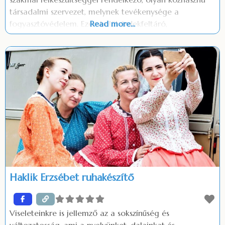
társadalmi szervezet, melynek tevékenysége a
fogyasztóvédelem. Ezen belül érdekfeltáró,
Read more...
érdekképviseleti, érdekvédelmi, fogyasztói tájékoztatási
tevékenységet végez. Az OFE Vas megyében működő
helyi szervezete az Országos Fogyasztóvédelmi
Egyesület Vas megyei Szervezete, (OFEVAS) amely 2013.
november 1 -től önálló jogi személyként tevékenykedik.
Kiemelt céljai között szerepel a
Haklik Erzsébet ruhakészítő
Viseleteinkre is jellemző az a sokszínűség és