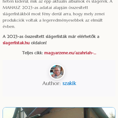
héten kiderül, mik az épp aktuális albumok és slágerek. A
MAHASZ 2023-as adatai alapján összesített
slágerlistákból most fény derül arra, hogy mely zenei
produkciók voltak a legeredményesebbek az elmúlt
évben.
A 2023-as összesített slágerlisták már elérhetők a
slagerlistak.hu
oldalon!
Teljes cikk:
magyarzene.eu/azahriah-…
Author:
szakik