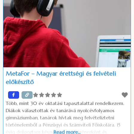
udvaron
MetaFor – Magyar érettségi és felvételi
előkészítő
Több, mint 30 év oktatási tapasztalattal rendelkezem.
Diákok választottak év tanárává nyolcévfolyamos
gimnáziumban, tanárok hívtak meg felvételiztetni
történelemből a Pénzügyi és Számviteli Főiskolára. 15
évig dolgoztam készségfejlesztő trénerként és
Read more...