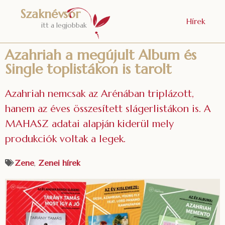
Szaknévsor
Hírek
itt a legjobbak
Azahriah a megújult Album és
Single toplistákon is tarolt
Azahriah nemcsak az Arénában triplázott,
hanem az éves összesített slágerlistákon is. A
MAHASZ adatai alapján kiderül mely
produkciók voltak a legek.
Zene
,
Zenei hírek