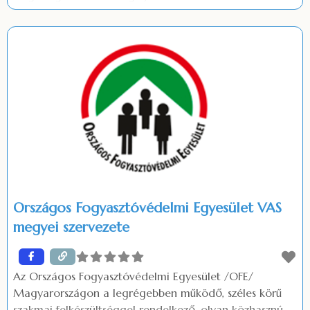
coachként, így mind a csoportok vezetésében, mind a
páros munkában a közoktatásban szokatlan
tapasztalatra tettem szert. Versíró emberként az
irodalommal a magyartanárok között is különösen
bensőséges viszonyt ápolok, így tapasztalatból tudom,
Országos Fogyasztóvédelmi Egyesület VAS
megyei szervezete
Az Országos Fogyasztóvédelmi Egyesület /OFE/
Magyarországon a legrégebben működő, széles körű
szakmai felkészültséggel rendelkező, olyan közhasznú