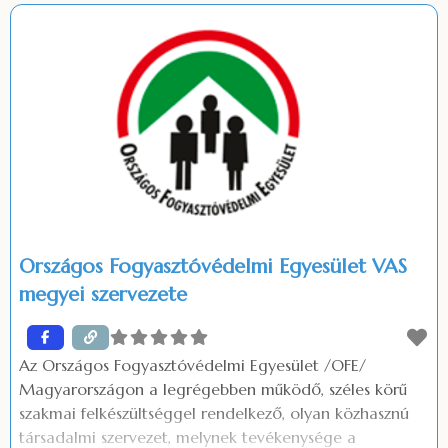
páros munkában a közoktatásban szokatlan
tapasztalatra tettem szert. Versíró emberként az
irodalommal a magyartanárok között is különösen
bensőséges viszonyt ápolok, így tapasztalatból tudom,
Országos Fogyasztóvédelmi Egyesület VAS
megyei szervezete
Az Országos Fogyasztóvédelmi Egyesület /OFE/
Magyarországon a legrégebben működő, széles körű
szakmai felkészültséggel rendelkező, olyan közhasznú
társadalmi szervezet, melynek tevékenysége a