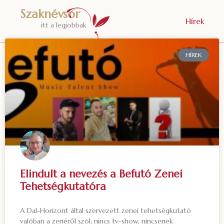
Szaknévsor
Hírek
itt a legjobbak
HÍREK
Elindult a nevezés a Befutó Zenei
Tehetségkutatóra
A Dal-Horizont által szervezett zenei tehetségkutató
valóban a zenéről szól; nincs tv-show, nincsenek