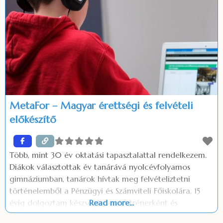
MetaFor – Magyar érettségi és felvételi
előkészítő
Több, mint 30 év oktatási tapasztalattal rendelkezem.
Diákok választottak év tanárává nyolcévfolyamos
gimnáziumban, tanárok hívtak meg felvételiztetni
történelemből a Pénzügyi és Számviteli Főiskolára. 15
évig dolgoztam készségfejlesztő trénerként és
Read more...
coachként, így mind a csoportok vezetésében, mind a