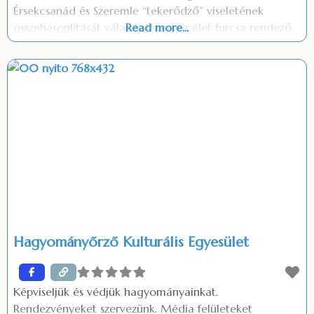
Érsekcsanád és Szeremle “tekerődző” viseletének
összehasonlítását választottam. Az élet furcsa rendező,
Read more...
mert a vállalkozásomban jelenleg én is azon vagyok,
hogy a viseletek ne szériában készüljenek, hanem
megmaradjanak a régi kézműves termékeknek.
Folyamatosan képzem és kipróbálom magam. Szeretem
a kihívásokat. Rajzolás és festés
Hagyományőrző Kulturális Egyesület
Képviseljük és védjük hagyományainkat.
Rendezvényeket szervezünk. Média felületeket