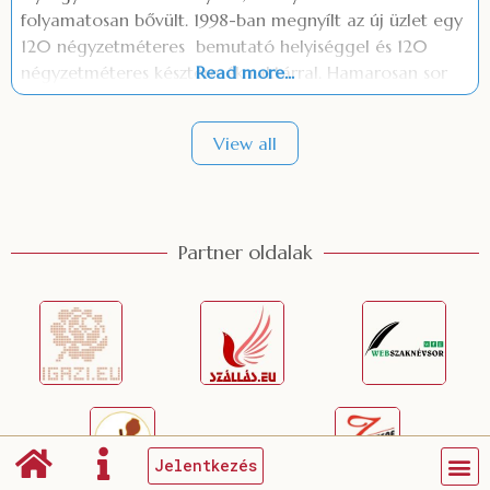
folyamatosan bővült. 1998-ban megnyílt az új üzlet egy
120 négyzetméteres bemutató helyiséggel és 120
négyzetméteres késztermék raktárral. Hamarosan sor
Read more...
került a műhely korszerűsítésére. Itt a hagyományos
bádogos termékek előállítása mellett, a különféle
View all
egyedi megrendelések készítése történik. Üzletünkben
csak kiváló minőségű termékeket forgalmazunk.
Vonatkozik ez a hagyományos
Partner oldalak
Jelentkezés