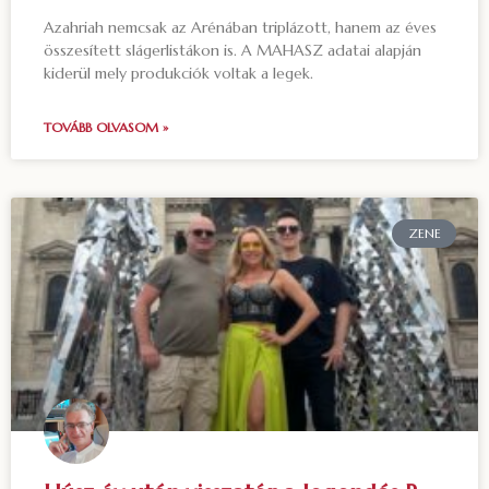
Azahriah nemcsak az Arénában triplázott, hanem az éves
összesített slágerlistákon is. A MAHASZ adatai alapján
kiderül mely produkciók voltak a legek.
TOVÁBB OLVASOM »
ZENE