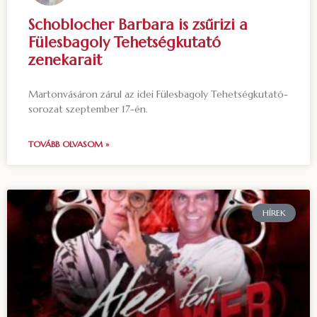
Schoblocher Barbara is zsűrizi a
Fülesbagoly Tehetségkutató
zenekarait
Martonvásáron zárul az idei Fülesbagoly Tehetségkutató-
sorozat szeptember 17-én.
TOVÁBB OLVASOM »
HÍREK