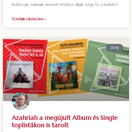
bohócok, vannak viszont értékes díjak. Légy te a befutó!
TOVÁBB OLVASOM »
ZENE
Azahriah a megújult Album és Single
toplistákon is tarolt