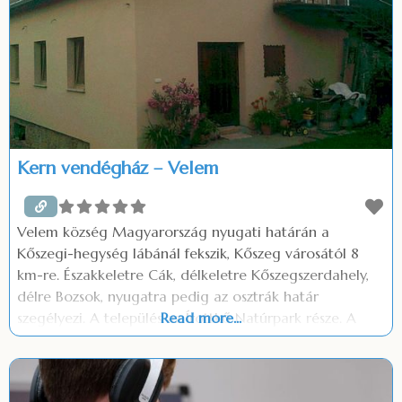
Kern vendégház – Velem
Velem község Magyarország nyugati határán a
Kőszegi-hegység lábánál fekszik, Kőszeg városától 8
km-re. Északkeletre Cák, délkeletre Kőszegszerdahely,
délre Bozsok, nyugatra pedig az osztrák határ
szegélyezi. A település az Írottkő Natúrpark része. A
Read more...
szálláshelyen: Ingyenes parkolás Ingyenes wifi Szép
kártya elfogadás (OTP, MKB, K&H) Grill és bogrács az
udvaron