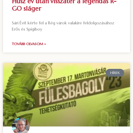
Húsz év után visszatér a legendás R-
GO sláger
Sári Évit kérte fel a Rég várok valakire feldolgozásához
Erős és Spigiboy
TOVÁBB OLVASOM »
HÍREK