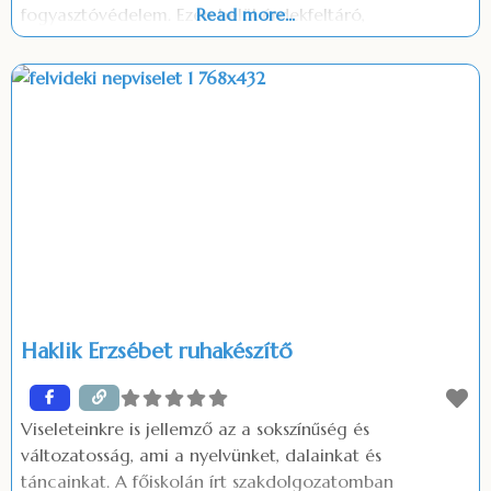
fogyasztóvédelem. Ezen belül érdekfeltáró,
Read more...
érdekképviseleti, érdekvédelmi, fogyasztói tájékoztatási
tevékenységet végez. Az OFE Vas megyében működő
helyi szervezete az Országos Fogyasztóvédelmi
Egyesület Vas megyei Szervezete, (OFEVAS) amely 2013.
november 1 -től önálló jogi személyként tevékenykedik.
Kiemelt céljai között szerepel a
Haklik Erzsébet ruhakészítő
Viseleteinkre is jellemző az a sokszínűség és
változatosság, ami a nyelvünket, dalainkat és
táncainkat. A főiskolán írt szakdolgozatomban