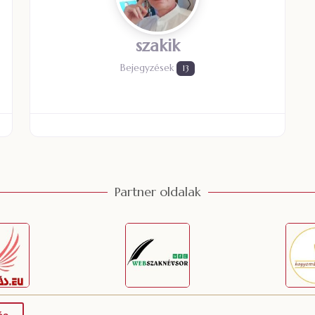
szakik
Bejegyzések
13
Partner oldalak
és