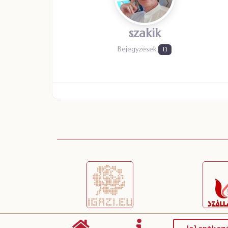
szakik
Bejegyzések
13
Jelentkez