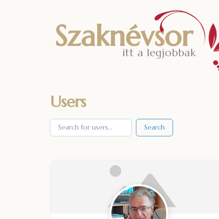
Szaknévsor
itt a legjobbak
Users
Search
Search
Search
for
for
users...
users...